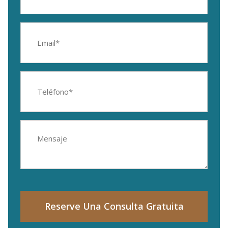
(Required)
Email
Address
(Required)
Phone
Number
(Required)
Mensaje
Reserve Una Consulta Gratuita