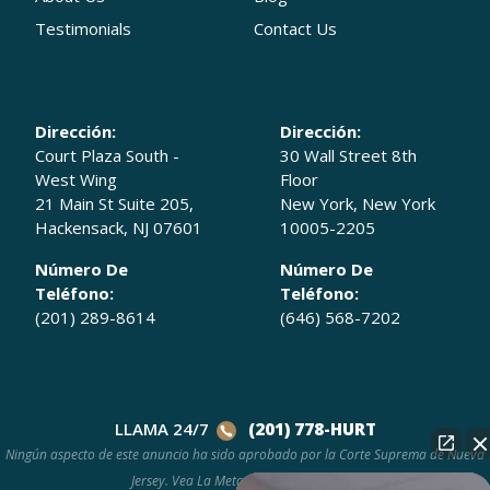
Testimonials
Contact Us
Dirección:
Dirección:
Court Plaza South -
30 Wall Street 8th
West Wing
Floor
21 Main St Suite 205,
New York, New York
Hackensack, NJ 07601
10005-2205
Número De
Número De
Teléfono:
Teléfono:
(201) 289-8614
(646) 568-7202
LLAMA 24/7
(201) 778-HURT
Ningún aspecto de este anuncio ha sido aprobado por la Corte Suprema de Nueva
Jersey. Vea La Metodología de Premios.