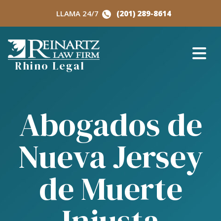
Skip
LLAMA 24/7
(201) 289-8614
to
content
Rhino Legal
Abogados de
Nueva Jersey
de Muerte
Injusta